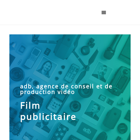
adb, agence de conseil et de
production vidéo
Film
e
n
s
t
u
d
i
o