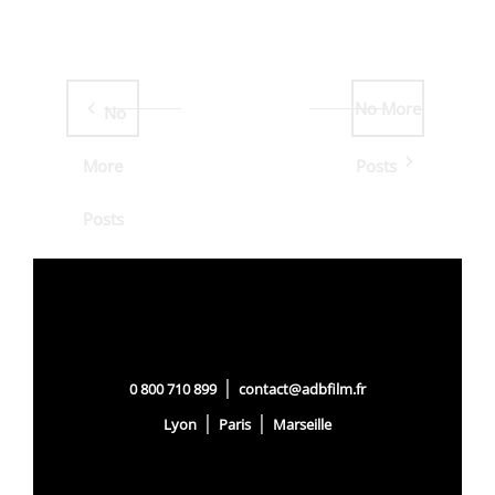
No More
No
More
Posts
Posts
|
0 800 710 899
contact@adbfilm.fr
|
|
Lyon
Paris
Marseille